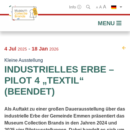
A
Info
A
A
MENU
Zum
Inhalt
4 Jul
-
18 Jan
springen
2025
2026
Kleine Ausstellung
INDUSTRIELLES ERBE –
PILOT 4 „TEXTIL“
(BEENDET)
Als Auftakt zu einer großen Dauerausstellung über das
industrielle Erbe der Gemeinde Emmen präsentiert das
Museum Collection Brands in den Jahren 2024 und
2025 vier Pilotausstellungen. Dabei handelt es sich um