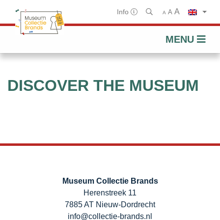
A
Info
A
A
MENU
Skip
to
DISCOVER THE MUSEUM
content
Museum Collectie Brands
Herenstreek 11
7885 AT Nieuw-Dordrecht
info@collectie-brands.nl