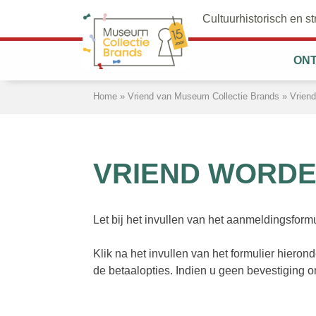
Cultuurhistorisch en 
ON
Doorgaan
Home
»
Vriend van Museum Collectie Brands
»
Vrien
naar
artikel
VRIEND WORD
Let bij het invullen van het aanmeldingsformu
Klik na het invullen van het formulier hier
de betaalopties. Indien u geen bevestiging 