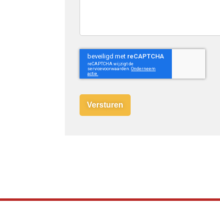
C
A
P
T
C
H
A