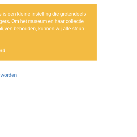
is een kleine instelling die grotendeels
lligers. Om het museum en haar collectie
blijven behouden, kunnen wij alle steun
end
.
d worden